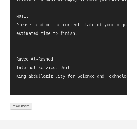
NOTE:

Please send me the current state of your migration
estimated time to finish.

-----------------------------------------------

Rayed Al-Rashed

Internet Services Unit

King abdullaziz City for Science and Technology

read more