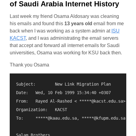
of Saudi Arabia Internet History
Last week my friend Osama Aldosary was cleaning
his emails and found this
13 years old
email from me
back when I was working as a system admin at
ISU
KACST
, and I was administrating the email servers
that accept and forward all internet emails for Saudi
universities, Osama was working for KSU back then.
Thank you Osama
Subject:	New Link Migration Plan

Date:	Wed, 10 Feb 1999 15:34:40 +0307

From:	Rayed Al-Rashed < *****@kacst.edu.sa>

Organization:	KACST

To:	*****@kaau.edu.sa, *****@kfupm.edu.sa, *****@ksu.edu.sa, *****@ksu.edu.sa, *****@uqu.edu.sa

Salam Brothers,
